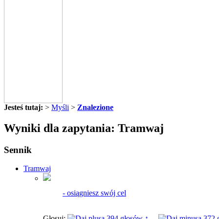
Jesteś tutaj:
>
Myśli
>
Znalezione
Wyniki dla zapytania: Tramwaj
Sennik
Tramwaj
- osiągniesz swój cel
Głosuj:
394 głosów ↑
372 