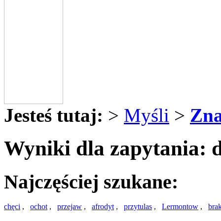
Jesteś tutaj:
>
Myśli
>
Zna
Wyniki dla zapytania: 
Najczęściej szukane:
chęci
,
ochot
,
przejaw
,
afrodyt
,
przytulas
,
Lermontow
,
bra