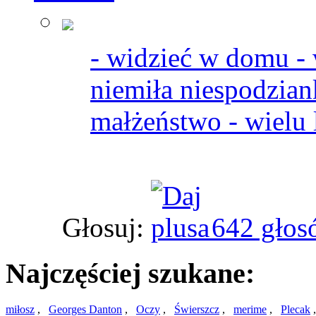
- widzieć w domu - 
niemiła niespodzian
małżeństwo - wielu l
Głosuj:
642 głos
Najczęściej szukane:
miłosz
,
Georges Danton
,
Oczy
,
Świerszcz
,
merime
,
Plecak