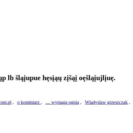
p lb šląįupue hęsįąų zįšąį oęšląįujlįuę.
com.pl
,
o kominiarz
,
.... wymaga ognia
,
Wladyslaw grzeszczak