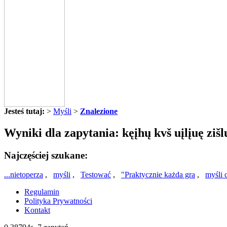
Jesteś tutaj:
>
Myśli
>
Znalezione
Wyniki dla zapytania: kęįhų kvš uįlįuę zišlų
Najczęściej szukane:
...nietoperza
,
myśli
,
Testować
,
"Praktycznie każda gra
,
myśli 
Regulamin
Polityka Prywatności
Kontakt