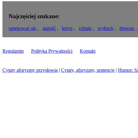
Najczęściej szukane:
opiekować się
,
starość
,
krzyz
,
cebula
,
wybuch
,
drewno
Regulamin
Polityka Prywatności
Kontakt
Cytaty aforyzmy przysłowia
|
Cytaty, aforyzmy, sentencje
|
Humor: S