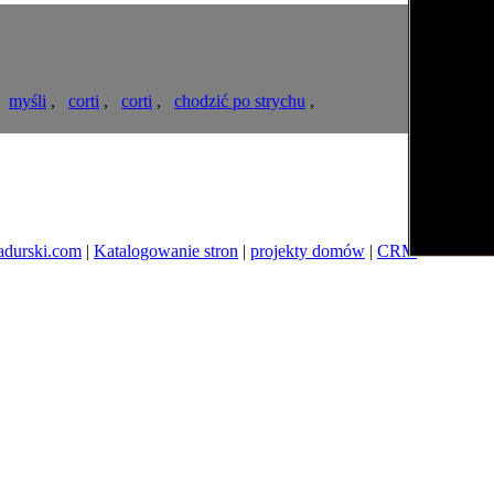
,
myśli
,
corti
,
corti
,
chodzić po strychu
,
adurski.com
|
Katalogowanie stron
|
projekty domów
|
CRM