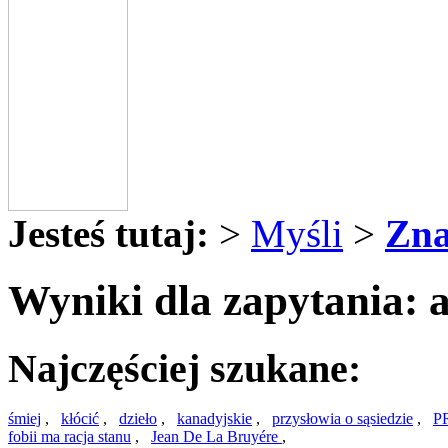
Jesteś tutaj:
>
Myśli
>
Zna
Wyniki dla zapytania: 
Najczęściej szukane:
śmiej
,
kłócić
,
dzieło
,
kanadyjskie
,
przysłowia o sąsiedzie
,
P
fobii ma racja stanu
,
Jean De La Bruyére
,