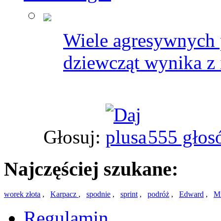
Wiele agresywnych 
dziewcząt wynika z 
Głosuj:
555 głos
Najczęściej szukane:
worek złota
,
Karpacz
,
spodnie
,
sprint
,
podróż
,
Edward
,
M
Regulamin