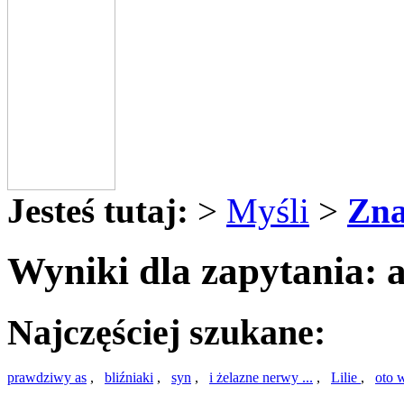
Jesteś tutaj:
>
Myśli
>
Zna
Wyniki dla zapytania: 
Najczęściej szukane:
prawdziwy as
,
bliźniaki
,
syn
,
i żelazne nerwy ...
,
Lilie
,
oto 