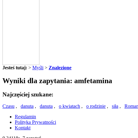
Jesteś tutaj:
>
Myśli
>
Znalezione
Wyniki dla zapytania: amfetamina
Najczęściej szukane:
Czasu
,
danuta
,
danuta
,
o kwiatach
,
o rodzinie
,
siła
,
Roman
Regulamin
Polityka Prywatności
Kontakt