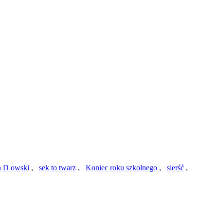
 D owski
,
sek to twarz
,
Koniec roku szkolnego
,
sierść
,