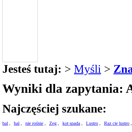
Jesteś tutaj:
>
Myśli
>
Zna
Wyniki dla zapytania
Najczęściej szukane:
bal
,
bal
,
nie rośnie
,
Zeg
,
kot spada
,
Lustro
,
Raz cię lustro