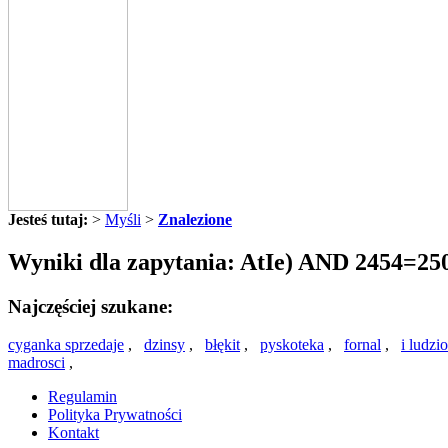
Jesteś tutaj:
>
Myśli
>
Znalezione
Wyniki dla zapytania: AtIe) AND 2454=2
Najczęściej szukane:
cyganka sprzedaje
,
dzinsy
,
błękit
,
pyskoteka
,
fornal
,
i ludz
madrosci
,
Regulamin
Polityka Prywatności
Kontakt