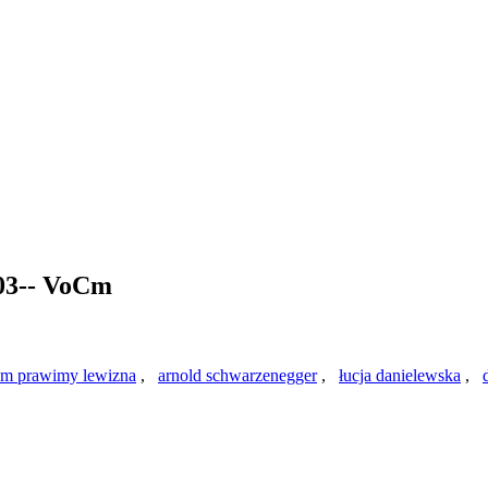
503-- VoCm
iom prawimy lewizna
,
arnold schwarzenegger
,
łucja danielewska
,