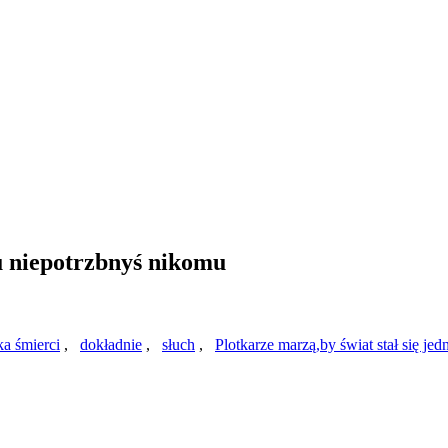
u niepotrzbnyś nikomu
ka śmierci
,
dokładnie
,
słuch
,
Plotkarze marzą,by świat stał się jed