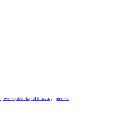
ną wielką dziurką od klucza.
,
pierce'a
,