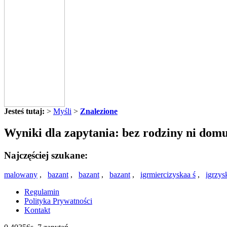
Jesteś tutaj:
>
Myśli
>
Znalezione
Wyniki dla zapytania: bez rodziny ni dom
Najczęściej szukane:
malowany
,
bazant
,
bazant
,
bazant
,
igrmiercizyskaa ś
,
igrzys
Regulamin
Polityka Prywatności
Kontakt