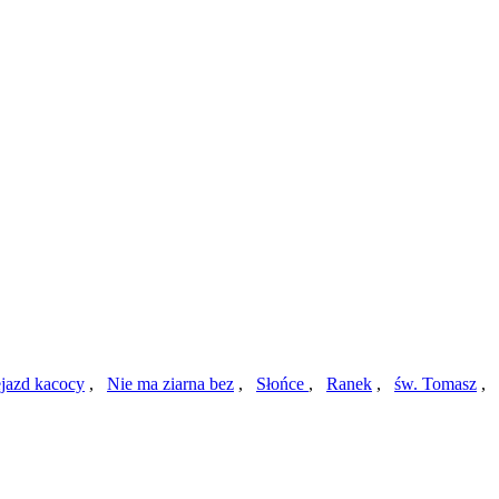
ejazd kacocy
,
Nie ma ziarna bez
,
Słońce
,
Ranek
,
św. Tomasz
,