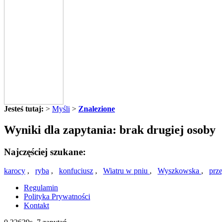
Jesteś tutaj:
>
Myśli
>
Znalezione
Wyniki dla zapytania: brak drugiej osoby
Najczęściej szukane:
karocy
,
ryba
,
konfuciusz
,
Wiatru w pniu
,
Wyszkowska
,
prz
Regulamin
Polityka Prywatności
Kontakt