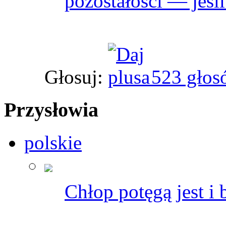
pozostałości — jeśli
Głosuj:
523 głos
Przysłowia
polskie
Chłop potęgą jest i 