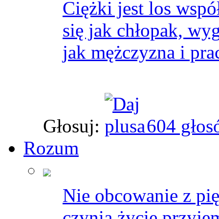
Ciężki jest los wspó
się jak chłopak, wy
jak mężczyzna i pra
Głosuj:
604 głos
Rozum
Nie obcowanie z pi
czynią życie przyje