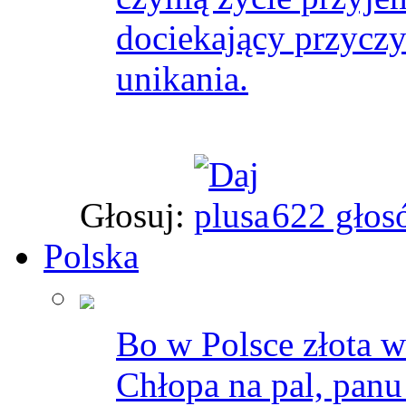
dociekający przycz
unikania.
Głosuj:
622 głos
Polska
Bo w Polsce złota w
Chłopa na pal, panu 