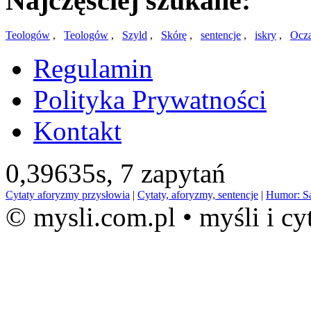
Najczęściej szukane:
Teologów
,
Teologów
,
Szyld
,
Skórę
,
sentencje
,
iskry
,
Ocz
Regulamin
Polityka Prywatności
Kontakt
0,39635s,
7 zapytań
Cytaty aforyzmy przysłowia
|
Cytaty, aforyzmy, sentencje
|
Humor: S
© mysli.com.pl • myśli i cy