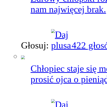
nam najwięcej brak.
Głosuj:
422 głos
Chłopiec staje się m
prosić ojca o pienią