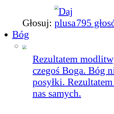
Głosuj:
795 głos
Bóg
Rezultatem modlitwy
czegoś Boga. Bóg n
posyłki. Rezultatem 
nas samych.