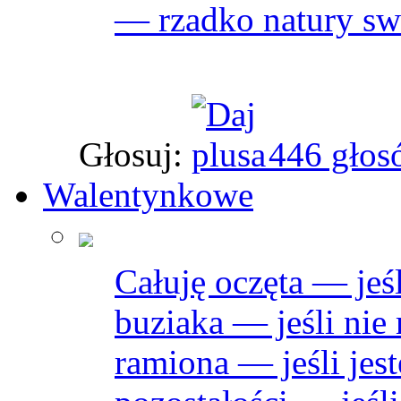
— rzadko natury sw
Głosuj:
446 głos
Walentynkowe
Całuję oczęta — jeśl
buziaka — jeśli nie
ramiona — jeśli jest