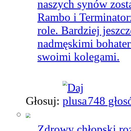
naszych synów zosta
Rambo i Terminatorz
role. Bardziej jeszc
nadmęskimi bohatera
swoimi kolegami.
Głosuj:
748 głos
Zdrowy chłopski ro