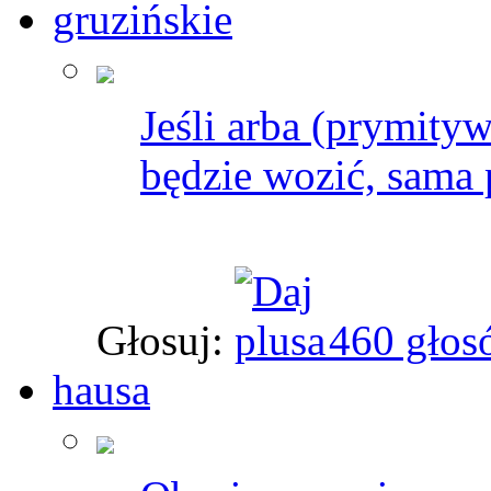
gruzińskie
Jeśli arba (prymity
będzie wozić, sama 
Głosuj:
460 głos
hausa