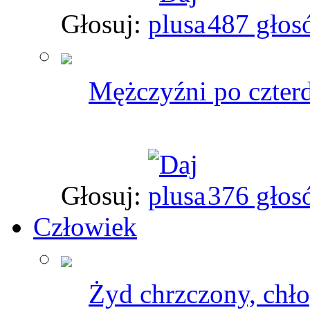
Głosuj:
487 głos
Mężczyźni po czterd
Głosuj:
376 głos
Człowiek
Żyd chrzczony, chł