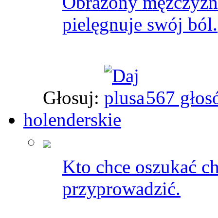
Obrażony mężczyzna
pielęgnuje swój ból.
Głosuj:
567 głos
holenderskie
Kto chce oszukać ch
przyprowadzić.