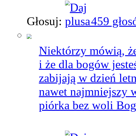
Głosuj:
459 głos
Niektórzy mówią, ż
i że dla bogów jest
zabijają w dzień let
nawet najmniejszy w
piórka bez woli Bog