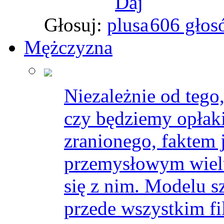
Głosuj:
606 głos
Mężczyzna
Niezależnie od teg
czy będziemy opłak
zranionego, faktem 
przemysłowym wielu
się z nim. Modelu szu
przede wszystkim f