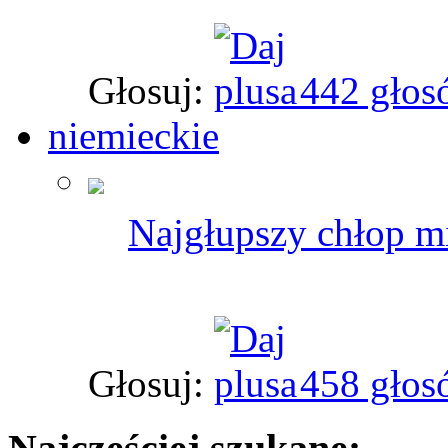
Głosuj:
442 głos
niemieckie
Najgłupszy chłop m
Głosuj:
458 głos