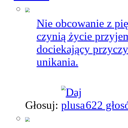
Nie obcowanie z pi
czynią życie przyje
dociekający przycz
unikania.
Głosuj:
622 głos