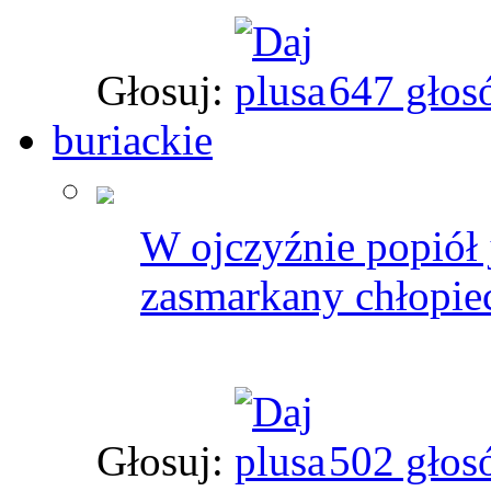
Głosuj:
647 głos
buriackie
W ojczyźnie popiół 
zasmarkany chłopie
Głosuj:
502 głos