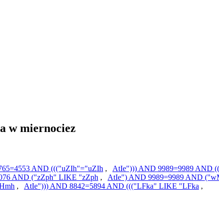
za w miernociez
2765=4553 AND ((("uZIh"="uZIh
,
AtIe"))) AND 9989=9989 AND ((
076 AND ("zZph" LIKE "zZph
,
AtIe") AND 9989=9989 AND ("
SHmh
,
AtIe"))) AND 8842=5894 AND ((("LFka" LIKE "LFka
,