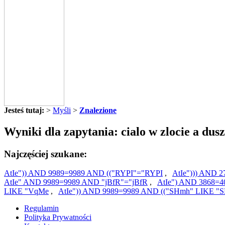
Jesteś tutaj:
>
Myśli
>
Znalezione
Wyniki dla zapytania: cialo w zlocie a dus
Najczęściej szukane:
AtIe")) AND 9989=9989 AND (("RYPI"="RYPI
,
AtIe"))) AND 
AtIe" AND 9989=9989 AND "jBfR"="jBfR
,
AtIe") AND 3868=4
LIKE "VqMe
,
AtIe")) AND 9989=9989 AND (("SHmh" LIKE "
Regulamin
Polityka Prywatności