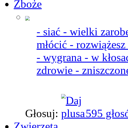
Zboże
- siać - wielki zarob
młócić - rozwiążesz
- wygrana - w kłosac
zdrowie - zniszczone
Głosuj:
595 głos
Zwierzęta