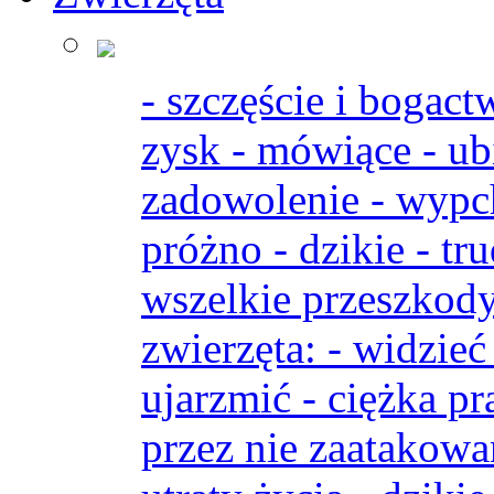
- szczęście i bogac
zysk - mówiące - ubi
zadowolenie - wypch
próżno - dzikie - tr
wszelkie przeszkody
zwierzęta: - widzieć
ujarzmić - ciężka pr
przez nie zaatakow