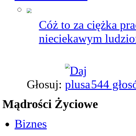
Cóż to za ciężka pr
nieciekawym ludzi
Głosuj:
544 głos
Mądrości Życiowe
Biznes