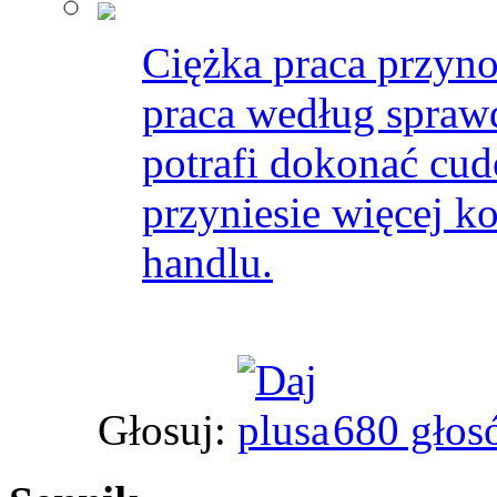
Ciężka praca przyno
praca według spraw
potrafi dokonać cu
przyniesie więcej k
handlu.
Głosuj:
680 głos