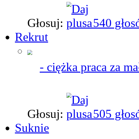
Głosuj:
540 głos
Rekrut
- ciężka praca za ma
Głosuj:
505 głos
Suknie