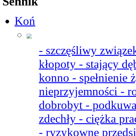
Sennik
Koń
- szczęśliwy związek
kłopoty - stający dę
konno - spełnienie ż
nieprzyjemności - r
dobrobyt - podkuwa
zdechły - ciężka pra
- ryzykowne przedsi