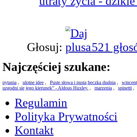
utraty życia - dziki
Głosuj:
521 głos
Najczęściej szukane:
pytania
,
ulotne idee
,
Puste słowa i pustą beczka dudnią
,
wincent
uzgodni się jego kierunek” - Aldous Huxley.
,
marzenia
,
spinetti
Regulamin
Polityka Prywatności
Kontakt