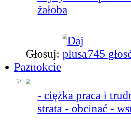
żałoba
Głosuj:
745 głos
Paznokcie
- ciężka praca i trud
strata - obcinać - w