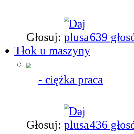
Głosuj:
639 głos
Tłok u maszyny
- ciężka praca
Głosuj:
436 głos