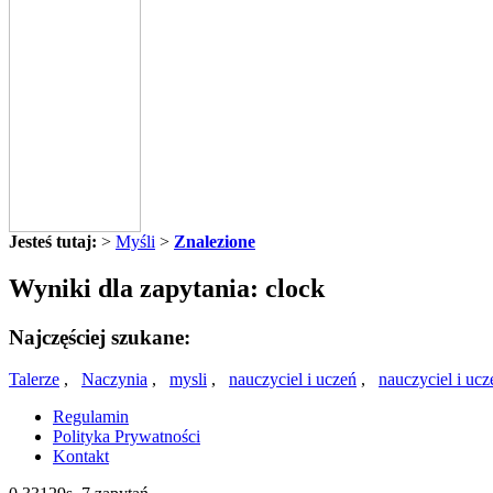
Jesteś tutaj:
>
Myśli
>
Znalezione
Wyniki dla zapytania: clock
Najczęściej szukane:
Talerze
,
Naczynia
,
mysli
,
nauczyciel i uczeń
,
nauczyciel i ucz
Regulamin
Polityka Prywatności
Kontakt