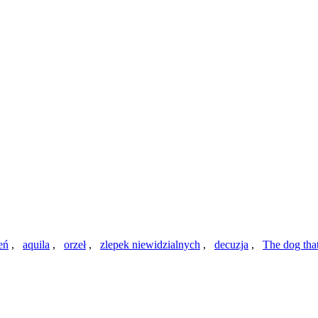
eń
,
aquila
,
orzeł
,
zlepek niewidzialnych
,
decuzja
,
The dog tha