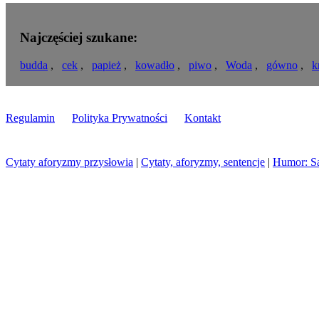
Najczęściej szukane:
budda
,
cek
,
papież
,
kowadło
,
piwo
,
Woda
,
gówno
,
k
Regulamin
Polityka Prywatności
Kontakt
Cytaty aforyzmy przysłowia
|
Cytaty, aforyzmy, sentencje
|
Humor: S