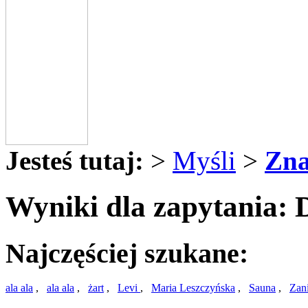
Jesteś tutaj:
>
Myśli
>
Zna
Wyniki dla zapytania:
Najczęściej szukane:
ala ala
,
ala ala
,
żart
,
Levi
,
Maria Leszczyńska
,
Sauna
,
Zan