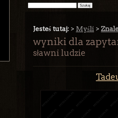
Jesteś tutaj:
>
Myśli
>
Znal
wyniki dla zapyta
sławni ludzie
Tadeu