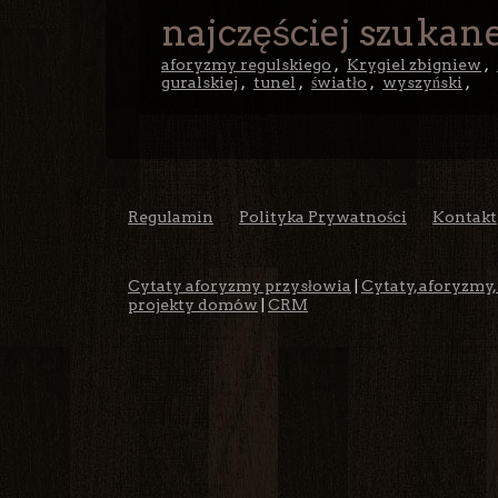
najczęściej szukane
aforyzmy regulskiego
,
Krygiel zbigniew
,
guralskiej
,
tunel
,
światło
,
wyszyński
,
Regulamin
Polityka Prywatności
Kontakt
Cytaty aforyzmy przysłowia
|
Cytaty, aforyzmy,
projekty domów
|
CRM