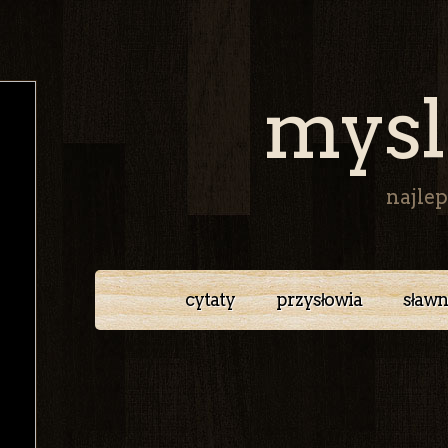
mysl
najlep
cytaty
przysłowia
sławn