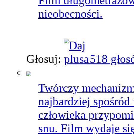
Film długometrażow
nieobecności.
Głosuj:
518 głos
Twórczy mechanizm
najbardziej spośród
człowieka przypomi
snu. Film wydaje si