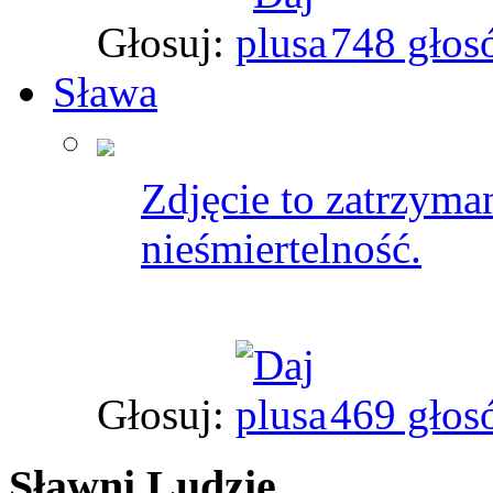
Głosuj:
748 głos
Sława
Zdjęcie to zatrzyman
nieśmiertelność.
Głosuj:
469 głos
Sławni Ludzie