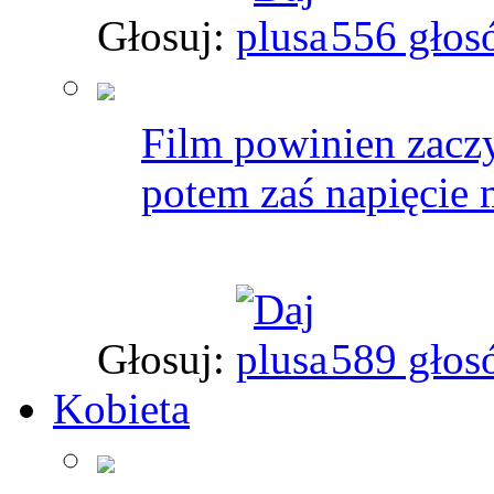
Głosuj:
556 głos
Film powinien zaczyn
potem zaś napięcie 
Głosuj:
589 głos
Kobieta