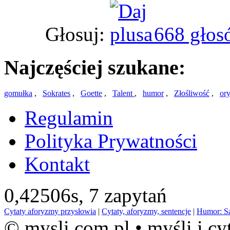
Głosuj:
668 głos
Najczęściej szukane:
gomułka
,
Sokrates
,
Goette
,
Talent
,
humor
,
Złośliwość
,
or
Regulamin
Polityka Prywatności
Kontakt
0,42506s,
7 zapytań
Cytaty aforyzmy przysłowia
|
Cytaty, aforyzmy, sentencje
|
Humor: S
© mysli.com.pl • myśli i cy