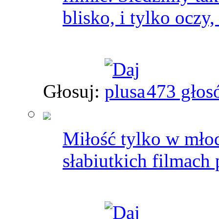
blisko, i tylko ocz
Głosuj:
473 głos
Miłość tylko w mło
słabiutkich filmach