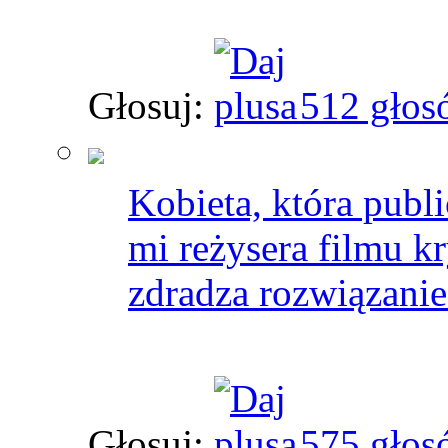
Głosuj:
512 głos
Kobieta, która publ
mi reżysera filmu k
zdradza rozwiązanie
Głosuj:
575 głos