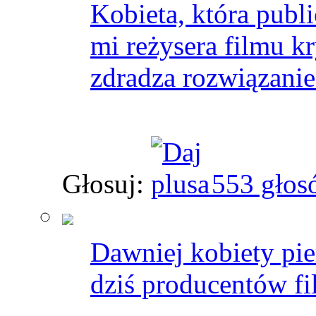
Kobieta, która publi
mi reżysera filmu k
zdradza rozwiązanie
Głosuj:
553 głos
Dawniej kobiety pie
dziś producentów f