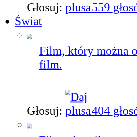
Głosuj:
559 głos
Świat
Film, który można o
film.
Głosuj:
404 głos