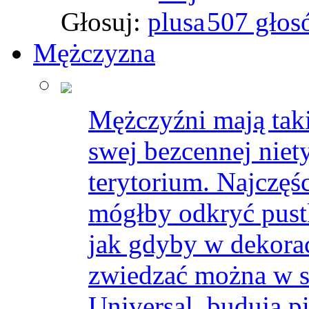
Głosuj:
507 głos
Mężczyzna
Mężczyźni mają takie
swej bezcennej niet
terytorium. Najczęśc
mógłby odkryć pust
jak gdyby w dekora
zwiedzać można w s
Universal, budują p