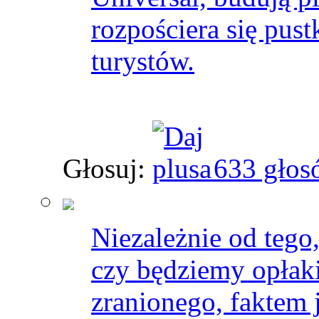
rozpościera się pustk
turystów.
Głosuj:
633 głos
Niezależnie od teg
czy będziemy opłak
zranionego, faktem 