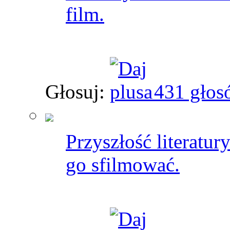
film.
Głosuj:
431 głos
Przyszłość literatur
go sfilmować.