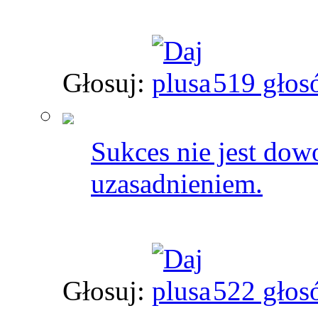
Głosuj:
519 głos
Sukces nie jest dow
uzasadnieniem.
Głosuj:
522 głos