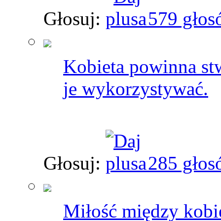
Głosuj:
579 głos
Kobieta powinna stw
je wykorzystywać.
Głosuj:
285 głos
Miłość między kobie