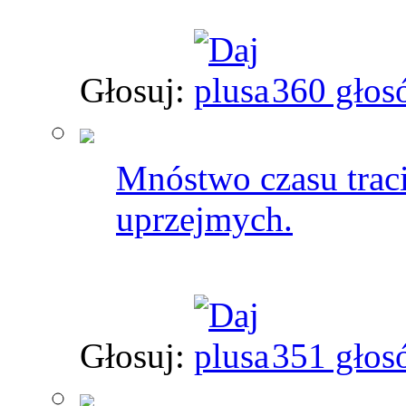
Głosuj:
360 głos
Mnóstwo czasu traci
uprzejmych.
Głosuj:
351 głos