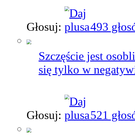
Głosuj:
493 głos
Szczęście jest osobl
się tylko w negatyw
Głosuj:
521 głos