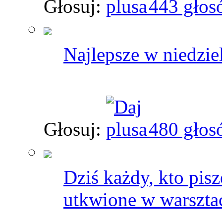
Głosuj:
443 głos
Najlepsze w niedziel
Głosuj:
480 głos
Dziś każdy, kto pisz
utkwione w warsztac