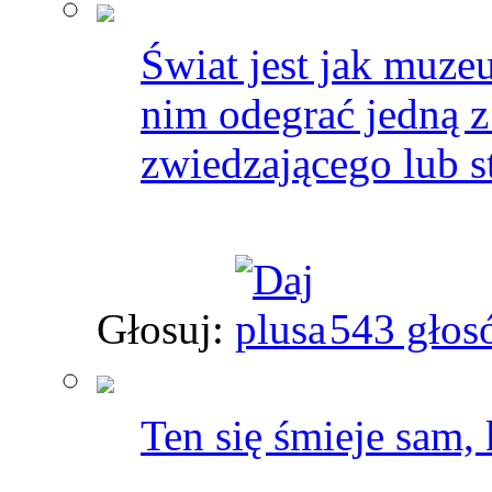
Świat jest jak muz
nim odegrać jedną z 
zwiedzającego lub s
Głosuj:
543 głos
Ten się śmieje sam, k