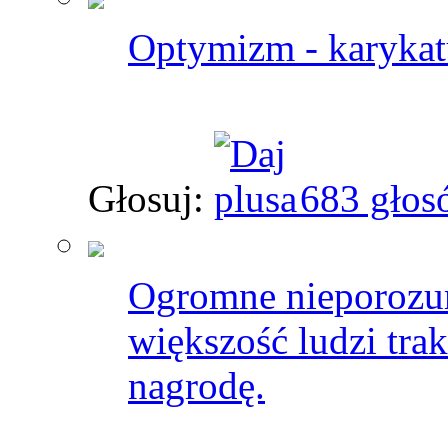
Optymizm - karykatu
Głosuj:
683 głos
Ogromne nieporozumi
większość ludzi trak
nagrodę.