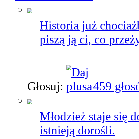
Historia już chociaż
piszą ją ci, co przeży
Głosuj:
459 głos
Młodzież staje się d
istnieją dorośli.