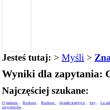
Jesteś tutaj:
>
Myśli
>
Zna
Wyniki dla zapytania: G
Najczęściej szukane:
O judaszu
,
Rozkosz
,
Rozkosz
,
światło księżyca
,
trzy
,
La sal
zwycięzców
,