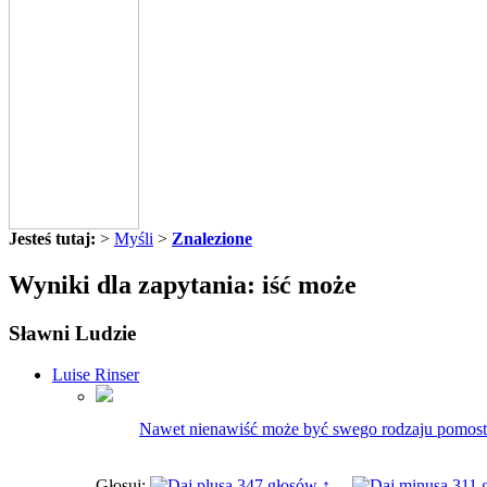
Jesteś tutaj:
>
Myśli
>
Znalezione
Wyniki dla zapytania: iść może
Sławni Ludzie
Luise Rinser
Nawet nienawiść może być swego rodzaju pomos
Głosuj:
347 głosów ↑
311 