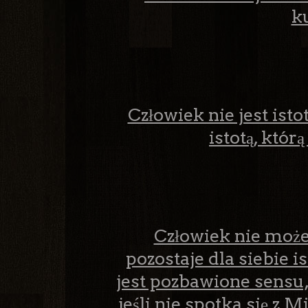
ku
Człowiek nie jest isto
istotą, któr
Człowiek nie może 
pozostaje dla siebie i
jest pozbawione sensu, 
jeśli nie spotka się z Mił