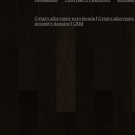
Cytaty aforyzmy przysłowia
|
Cytaty, aforyzmy,
projekty domów
|
CRM