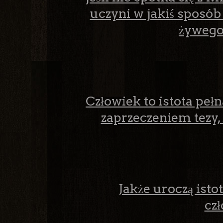
uczyni w jakiś sposób s
żywego
Człowiek to istota pełn
zaprzeczeniem tezy,
Jakże uroczą istotą
cz