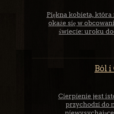
Piękna kobieta, która
okaże się w obcowaniu
świecie: uroku dod
Ból i
Cierpienie jest is
przychodzi do n
niewysychające