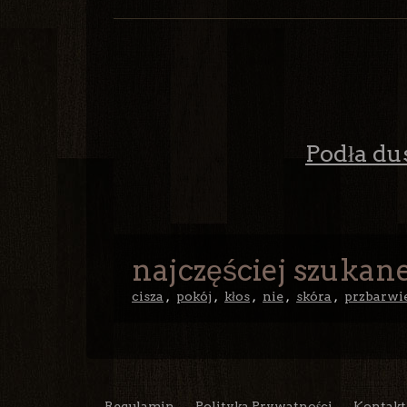
Podła dus
najczęściej szukane
cisza
,
pokój
,
kłos
,
nie
,
skóra
,
przbarwi
Regulamin
Polityka Prywatności
Kontakt