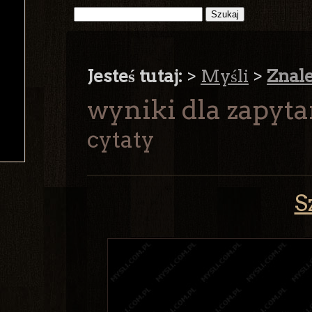
Jesteś tutaj:
>
Myśli
>
Znal
wyniki dla zapytan
cytaty
S