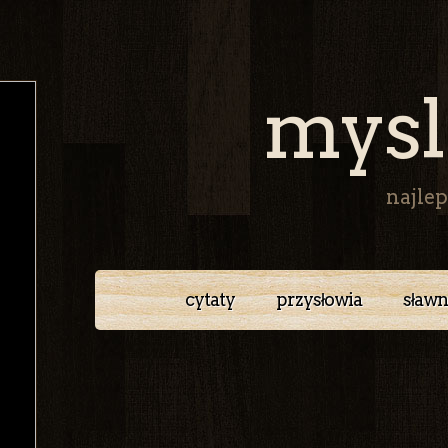
mysl
najlep
cytaty
przysłowia
sławn