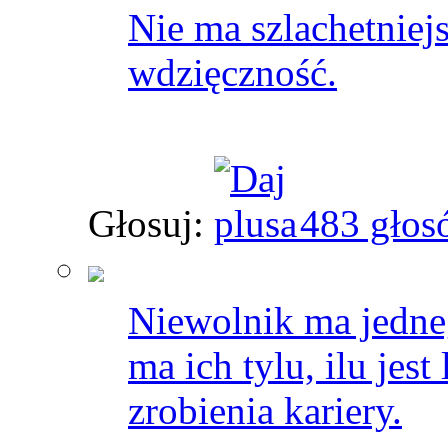
Nie ma szlachetniej
wdzięczność.
Głosuj:
483 głos
Niewolnik ma jedne
ma ich tylu, ilu jes
zrobienia kariery.