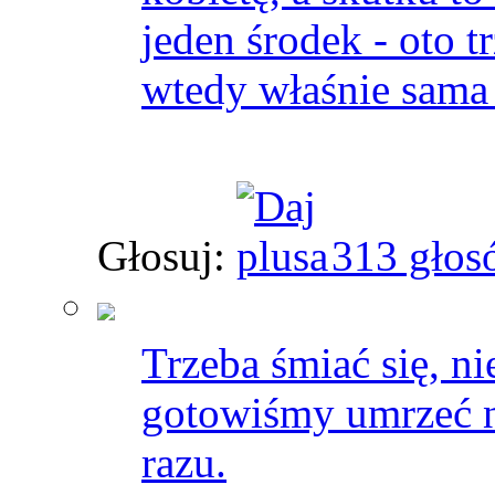
jeden środek - oto t
wtedy właśnie sama 
Głosuj:
313 głos
Trzeba śmiać się, ni
gotowiśmy umrzeć n
razu.