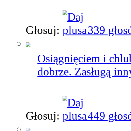
Głosuj:
339 głos
Osiągnięciem i chlub
dobrze. Zasługą inn
Głosuj:
449 głos