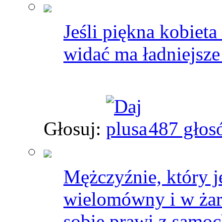
Jeśli piękna kobieta
widać ma ładniejsze 
Głosuj:
487 głos
Mężczyźnie, który j
wielomówny i w żar
sobie prawi z samoc