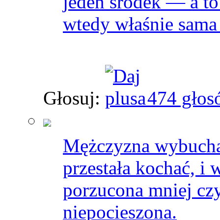
jeden środek — a to
wtedy właśnie sama 
Głosuj:
474 głos
Mężczyzna wybucha 
przestała kochać, i 
porzucona mniej czyn
niepocieszona.