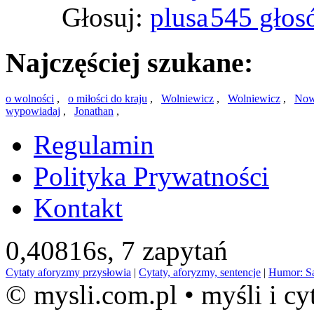
Głosuj:
545 głos
Najczęściej szukane:
o wolności
,
o miłości do kraju
,
Wolniewicz
,
Wolniewicz
,
Nowa
wypowiadaj
,
Jonathan
,
Regulamin
Polityka Prywatności
Kontakt
0,40816s,
7 zapytań
Cytaty aforyzmy przysłowia
|
Cytaty, aforyzmy, sentencje
|
Humor: S
© mysli.com.pl • myśli i cy