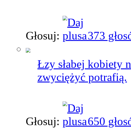
Głosuj:
373 głos
Łzy słabej kobiety 
zwyciężyć potrafią.
Głosuj:
650 głos