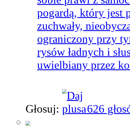
pogardą, który jest
zuchwały, nieobycza
ograniczony przy tym
rysów ładnych i słu
uwielbiany przez ko
Głosuj:
626 głos