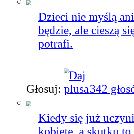
Dzieci nie myślą ani
będzie, ale cieszą s
potrafi.
Głosuj:
342 głos
Kiedy się już uczyn
kobietę, a skutku to