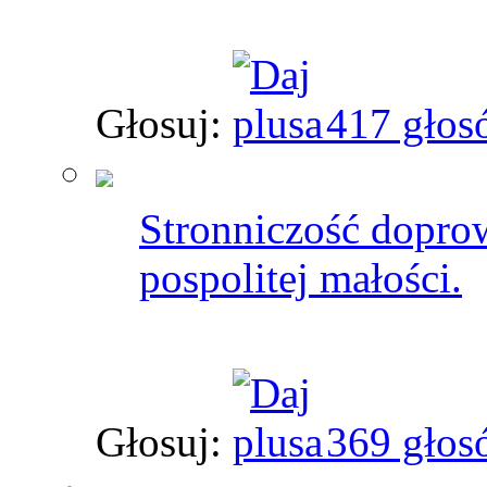
Głosuj:
417 głos
Stronniczość dopro
pospolitej małości.
Głosuj:
369 głos