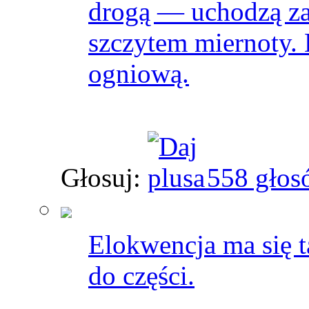
drogą — uchodzą za
szczytem miernoty. 
ogniową.
Głosuj:
558 głos
Elokwencja ma się t
do części.