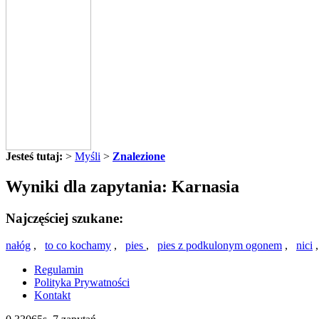
Jesteś tutaj:
>
Myśli
>
Znalezione
Wyniki dla zapytania: Karnasia
Najczęściej szukane:
nałóg
,
to co kochamy
,
pies
,
pies z podkulonym ogonem
,
nici
Regulamin
Polityka Prywatności
Kontakt