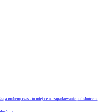
ką a grobem; czas - to miejsce na zaparkowanie pod słońcem.
głosów ↓