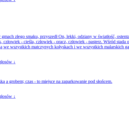
 gmach złego smaku, przyszedł On, lekki, odziany w światłość, ostentacy
k, człowiek - cieśla, człowiek - oracz, człowiek - pasterz. Wśród stada
 we wszystkich matczynych kołyskach i we wszystkich malarskich gal
głosów ↓
ką a grobem; czas - to miejsce na zaparkowanie pod słońcem.
głosów ↓