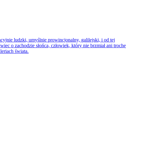
jnie ludzki, umyślnie prowincjonalny, galilejski, i od tej
 owiec o zachodzie słońca, człowiek, który nie brzmiał ani trochę
eriach świata.