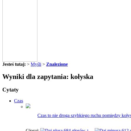
Jesteś tutaj:
>
Myśli
>
Znalezione
Wyniki dla zapytania: kołyska
Cytaty
Czas
Czas to nie droga szybkiego ruchu pomiędzy kołys
Głosuj:
684 głosów ↑
612 