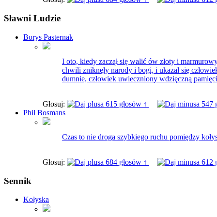
Sławni Ludzie
Borys Pasternak
I oto, kiedy zaczął się walić ów złoty i marmurowy
chwili zniknęły narody i bogi, i ukazał się człowie
dumnie, człowiek uwieczniony wdzięczną pamięcią
Głosuj:
615 głosów ↑
547 
Phil Bosmans
Czas to nie droga szybkiego ruchu pomiędzy kołys
Głosuj:
684 głosów ↑
612 
Sennik
Kołyska