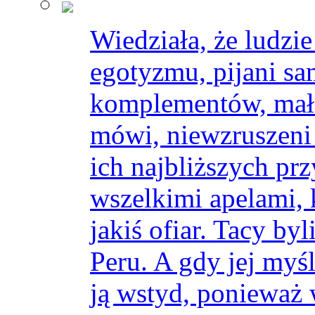
Wiedziała, że ludzi
egotyzmu, pijani sa
komplementów, mało 
mówi, niewzruszeni
ich najbliższych prz
wszelkimi apelami,
jakiś ofiar. Tacy b
Peru. A gdy jej myśl
ją wstyd, ponieważ 