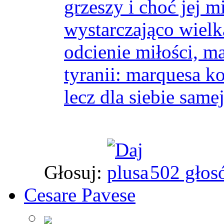
grzeszy i choć jej mi
wystarczająco wielk
odcienie miłości, m
tyranii: marquesa ko
lecz dla siebie samej
Głosuj:
502 głos
Cesare Pavese