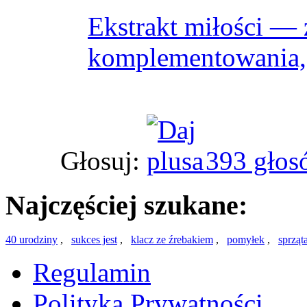
Ekstrakt miłości —
komplementowania, 
Głosuj:
393 głos
Najczęściej szukane:
40 urodziny
,
sukces jest
,
klacz ze źrebakiem
,
pomyłek
,
sprząt
Regulamin
Polityka Prywatności