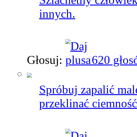
innych.
Głosuj:
620 głos
Spróbuj zapalić mal
przeklinać ciemność