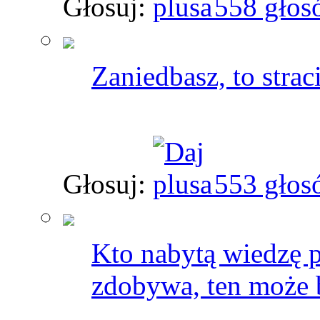
Głosuj:
558 głos
Zaniedbasz, to straci
Głosuj:
553 głos
Kto nabytą wiedzę p
zdobywa, ten może 