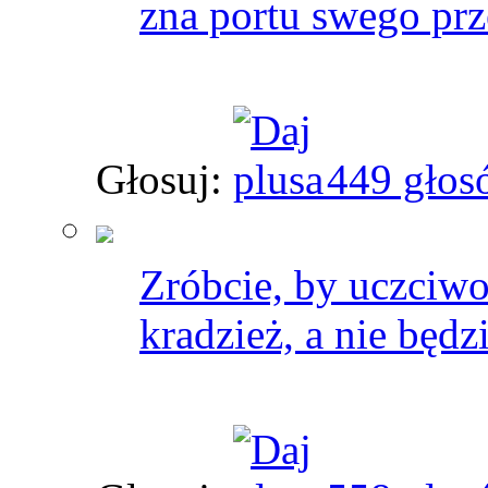
zna portu swego prz
Głosuj:
449 głos
Zróbcie, by uczciwoś
kradzież, a nie będz