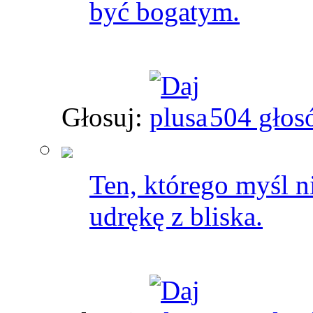
być bogatym.
Głosuj:
504 głos
Ten, którego myśl n
udrękę z bliska.