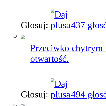
Głosuj:
437 głos
Przeciwko chytrym n
otwartość.
Głosuj:
494 głos