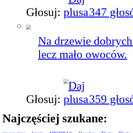
Głosuj:
347 głos
Na drzewie dobrych 
lecz mało owoców.
Głosuj:
359 głos
Najczęściej szukane: