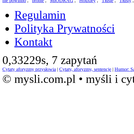
nie powinno
,
bronte
,
MIODRAG
,
Houxley
,
Tłuste
,
Tłusty
Regulamin
Polityka Prywatności
Kontakt
0,33229s,
7 zapytań
Cytaty aforyzmy przysłowia
|
Cytaty, aforyzmy, sentencje
|
Humor: S
© mysli.com.pl • myśli i cy