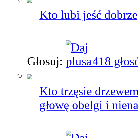
Kto lubi jeść dobrz
Głosuj:
418 głos
Kto trzęsie drzewem
głowę obelgi i nien