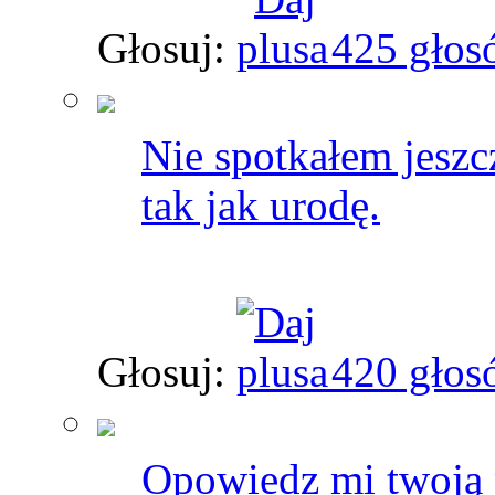
Głosuj:
425 głos
Nie spotkałem jeszc
tak jak urodę.
Głosuj:
420 głos
Opowiedz mi twoją p