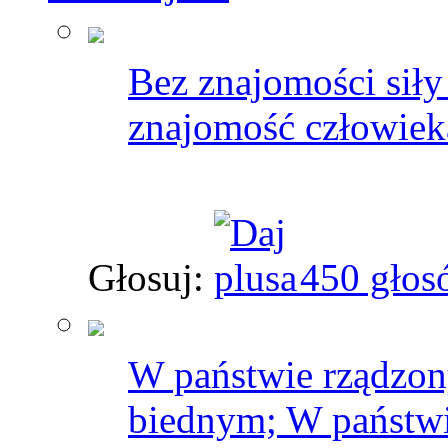
Bez znajomości siły
znajomość człowiek
Głosuj:
450 głos
W państwie rządzo
biednym; W państwi