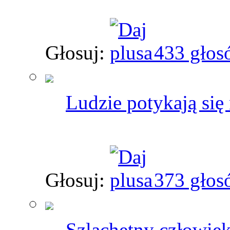
Głosuj:
433 głos
Ludzie potykają się 
Głosuj:
373 głos
Szlachetny człowiek