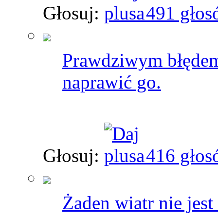
Głosuj:
491 głos
Prawdziwym błędem j
naprawić go.
Głosuj:
416 głos
Żaden wiatr nie jest