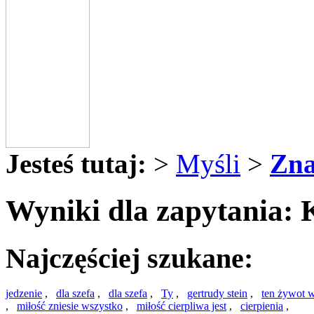
Jesteś tutaj:
>
Myśli
>
Zna
Wyniki dla zapytania: 
Najczęściej szukane:
jedzenie
,
dla szefa
,
dla szefa
,
Ty
,
gertrudy stein
,
ten żywot w
,
miłość zniesie wszystko
,
miłość cierpliwa jest
,
cierpienia
,