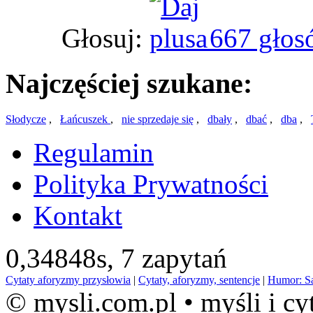
Głosuj:
667 głos
Najczęściej szukane:
Słodycze
,
Łańcuszek
,
nie sprzedaje się
,
dbały
,
dbać
,
dba
,
Regulamin
Polityka Prywatności
Kontakt
0,34848s,
7 zapytań
Cytaty aforyzmy przysłowia
|
Cytaty, aforyzmy, sentencje
|
Humor: S
© mysli.com.pl • myśli i cy