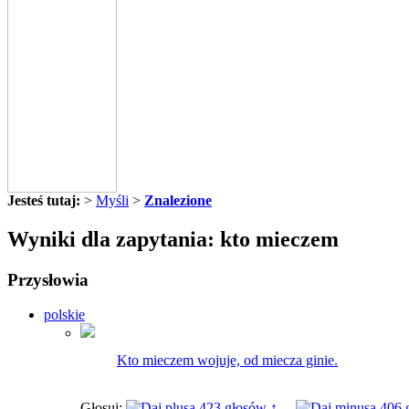
Jesteś tutaj:
>
Myśli
>
Znalezione
Wyniki dla zapytania: kto mieczem
Przysłowia
polskie
Kto mieczem wojuje, od miecza ginie.
Głosuj:
423 głosów ↑
406 