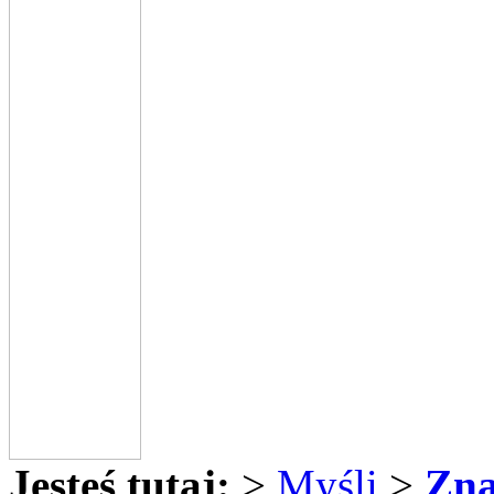
Jesteś tutaj:
>
Myśli
>
Zna