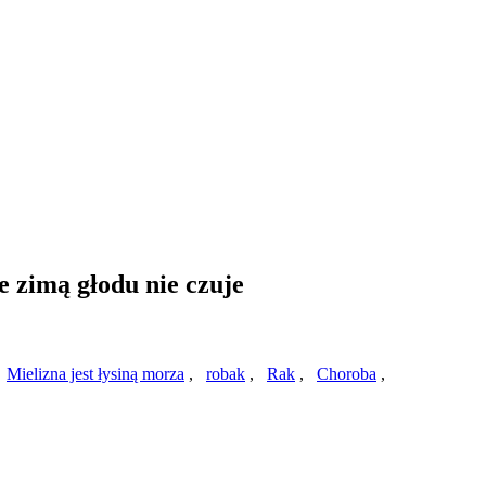
e zimą głodu nie czuje
,
Mielizna jest łysiną morza
,
robak
,
Rak
,
Choroba
,