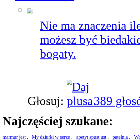
Nie ma znaczenia ile
możesz być biedakie
bogaty.
Głosuj:
389 głos
Najczęściej szukane:
marmur jest
,
My dziurki w serze
,
apetyt spust ust
,
patelnia
,
Wo