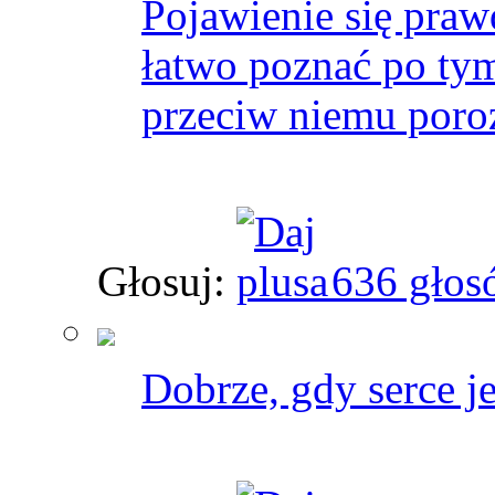
Pojawienie się praw
łatwo poznać po tym
przeciw niemu poro
Głosuj:
636 głos
Dobrze, gdy serce je