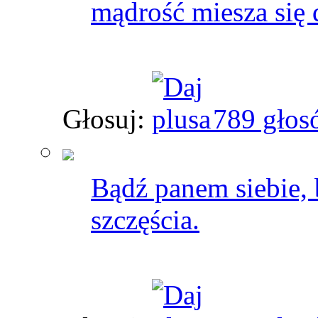
mądrość miesza się 
Głosuj:
789 głos
Bądź panem siebie, b
szczęścia.