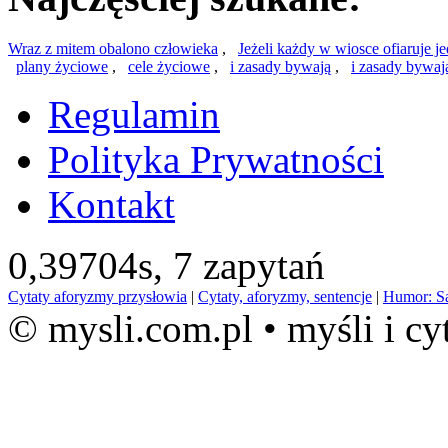
Wraz z mitem obalono człowieka
,
Jeżeli każdy w wiosce ofiaruje j
plany życiowe
,
cele życiowe
,
i zasady bywają
,
i zasady bywaj
Regulamin
Polityka Prywatności
Kontakt
0,39704s,
7 zapytań
Cytaty aforyzmy przysłowia
|
Cytaty, aforyzmy, sentencje
|
Humor: S
© mysli.com.pl • myśli i cy