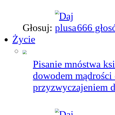
Głosuj:
666 głos
Życie
Pisanie mnóstwa ksią
dowodem mądrości cz
przyzwyczajeniem do