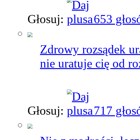
Głosuj:
653 głos
Zdrowy rozsądek ura
nie uratuje cię od r
Głosuj:
717 głos