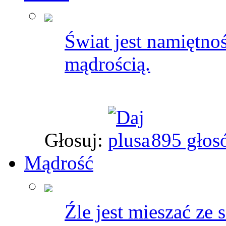
Świat jest namiętnośc
mądrością.
Głosuj:
895 głos
Mądrość
Źle jest mieszać ze 