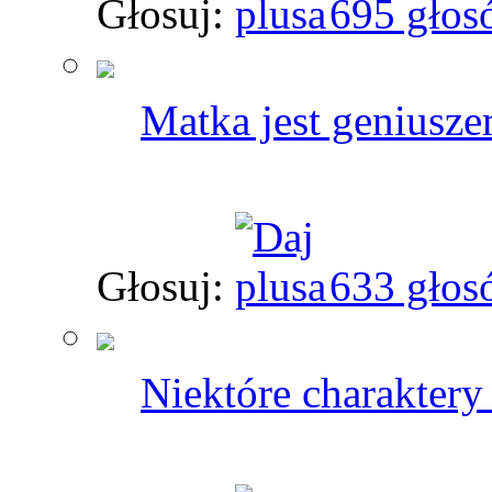
Głosuj:
695 głos
Matka jest geniusze
Głosuj:
633 głos
Niektóre charaktery 