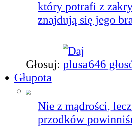
który potrafi z zak
znajdują się jego br
Głosuj:
646 głos
Głupota
Nie z mądrości, lec
przodków powinniśm