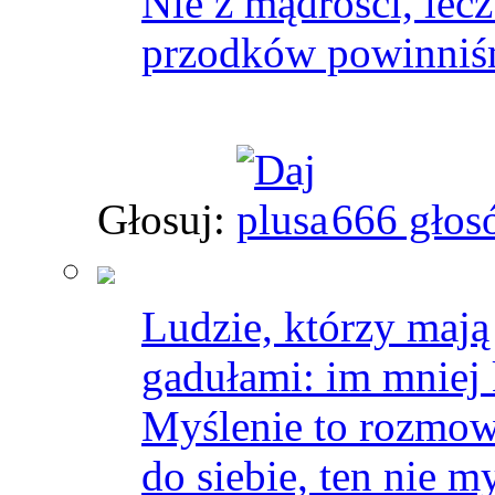
Nie z mądrości, lec
przodków powinniśm
Głosuj:
666 głos
Ludzie, którzy mają
gadułami: im mniej 
Myślenie to rozmow
do siebie, ten nie 