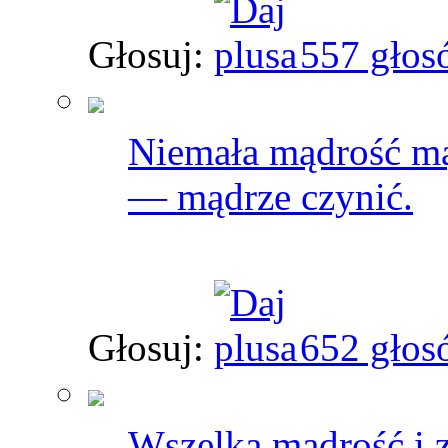
Głosuj:
557 głos
Niemała mądrość mą
— mądrze czynić.
Głosuj:
652 głos
Wszelka mądrość i 