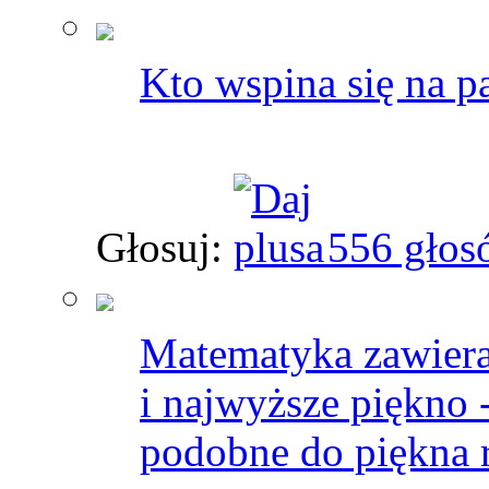
Kto wspina się na pa
Głosuj:
556 głos
Matematyka zawiera 
i najwyższe piękno 
podobne do piękna 