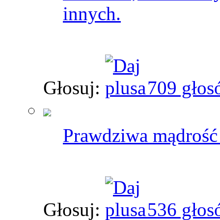
innych.
Głosuj:
709 głos
Prawdziwa mądrość 
Głosuj:
536 głos