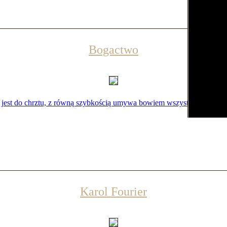
Bogactwo
jest do chrztu, z równą szybkością umywa bowiem wszystko, czym się
Karol Fourier