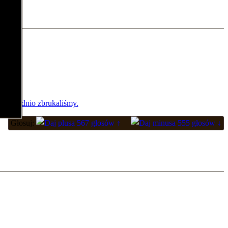
 uprzednio zbrukaliśmy.
Głosuj:
567 głosów ↑
555 głosów ↓