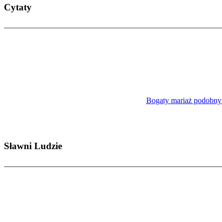
Cytaty
Bogaty mariaż podobny 
Sławni Ludzie