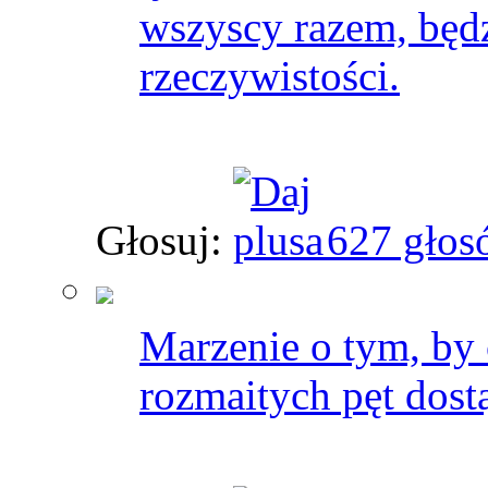
wszyscy razem, będz
rzeczywistości.
Głosuj:
627 głos
Marzenie o tym, by
rozmaitych pęt dostą