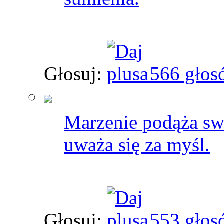
Głosuj:
566 głos
Marzenie podąża swo
uważa się za myśl.
Głosuj:
553 głos