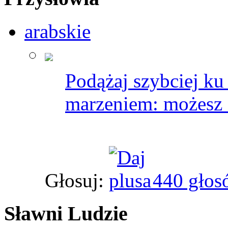
arabskie
Podążaj szybciej ku 
marzeniem: możesz z
Głosuj:
440 głos
Sławni Ludzie