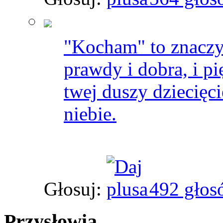
"Kocham" to znaczy:
prawdy i dobra, i 
twej duszy dziecię
niebie.
Głosuj:
492 głos
Przysłowia