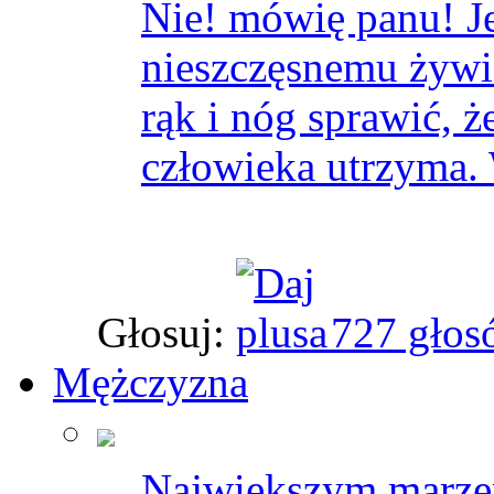
Nie! mówię panu! J
nieszczęsnemu żywi
rąk i nóg sprawić, ż
człowieka utrzyma. 
Głosuj:
727 głos
Mężczyzna
Największym marze