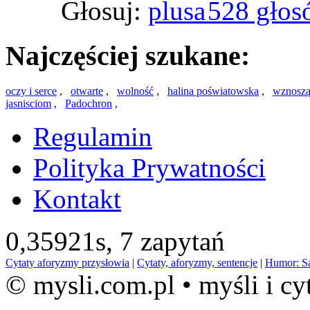
Głosuj:
528 głos
Najczęściej szukane:
oczy i serce
,
otwarte
,
wolność
,
halina poświatowska
,
wznosz
jasnisciom
,
Padochron
,
Regulamin
Polityka Prywatności
Kontakt
0,35921s,
7 zapytań
Cytaty aforyzmy przysłowia
|
Cytaty, aforyzmy, sentencje
|
Humor: S
© mysli.com.pl • myśli i cy