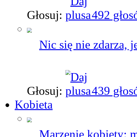
Głosuj:
492 głos
Nic się nie zdarza, 
Głosuj:
439 głos
Kobieta
Marzenie kobiety: m