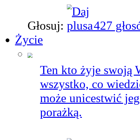
Głosuj:
427 głos
Życie
Ten kto żyje swoją 
wszystko, co wiedzi
może unicestwić jeg
porażką.