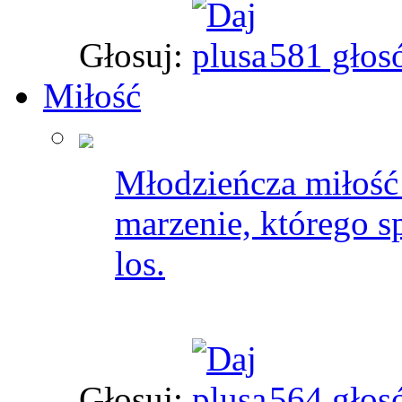
Głosuj:
581 głos
Miłość
Młodzieńcza miłość 
marzenie, którego s
los.
Głosuj:
564 głos