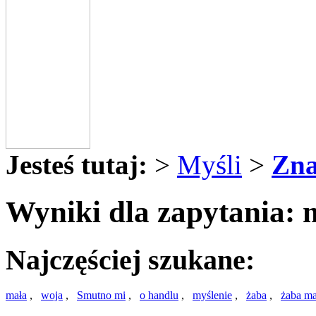
Jesteś tutaj:
>
Myśli
>
Zna
Wyniki dla zapytania: m
Najczęściej szukane:
mała
,
woja
,
Smutno mi
,
o handlu
,
myślenie
,
żaba
,
żaba m