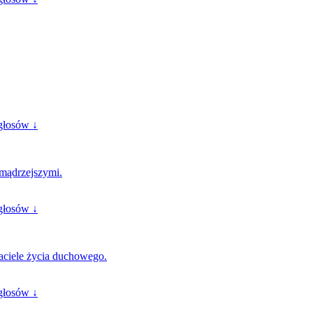
głosów ↓
jmądrzejszymi.
głosów ↓
jaciele życia duchowego.
głosów ↓