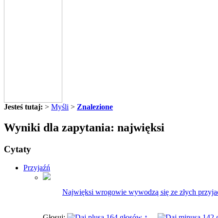
Jesteś tutaj:
>
Myśli
>
Znalezione
Wyniki dla zapytania: najwięksi
Cytaty
Przyjaźń
Najwięksi wrogowie wywodzą się ze złych przyjac
Głosuj:
164 głosów ↑
142 