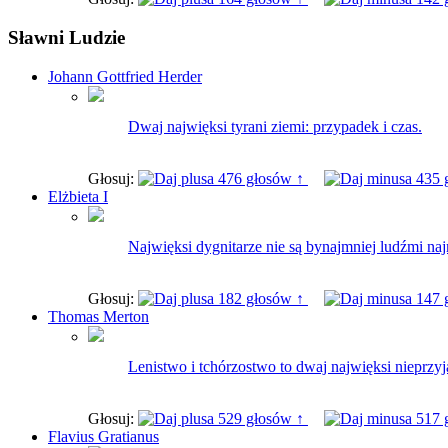
Sławni Ludzie
Johann Gottfried Herder
Dwaj najwięksi tyrani ziemi: przypadek i czas.
Głosuj:
476 głosów ↑
435 
Elżbieta I
Najwięksi dygnitarze nie są bynajmniej ludźmi na
Głosuj:
182 głosów ↑
147 
Thomas Merton
Lenistwo i tchórzostwo to dwaj najwięksi nieprzy
Głosuj:
529 głosów ↑
517 
Flavius Gratianus