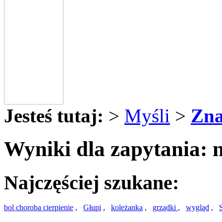
Jesteś tutaj:
>
Myśli
>
Zna
Wyniki dla zapytania: n
Najczęściej szukane:
bol choroba cierpienie
,
Głupi
,
koleżanka
,
grządki
,
wygląd
,