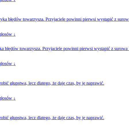
tyka błędów towarzysza. Przyjaciele powinni pierwsi wystąpić z surow
głosów ↓
tyka błędów towarzysza. Przyjaciele powinni pierwsi wystąpić z surowa
głosów ↓
obić głupstwa, lecz dlatego, że daje czas, by je naprawić.
głosów ↓
obić głupstwa, lecz dlatego, że daje czas, by je naprawić.