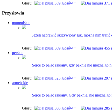
Głosuj:
389 głosów ↑
371 
Przysłowia
mongolskie
Jeżeli naprawić skrzywiony łuk, można nim trafić 
Głosuj:
509 głosów ↑
455 
perskie
Serce to pałac szklany, gdy pęknie nie można go n
Głosuj:
323 głosów ↑
297 
armeńskie
Serce to pałac szklany. Gdy pęknie, nie można go
Głosuj:
308 głosów ↑
285 