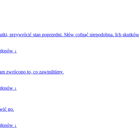
utki, przywrócić stan poprzedni. Słów cofnąć niepodobna. Ich skutków
głosów ↓
am zwrócono to, co zawiniliśmy.
głosów ↓
wić go.
głosów ↓