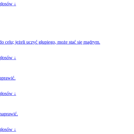
głosów ↓
do celu; jeżeli uczyć głupiego, może stać się mądrym.
głosów ↓
aprawić.
głosów ↓
 naprawić.
głosów ↓