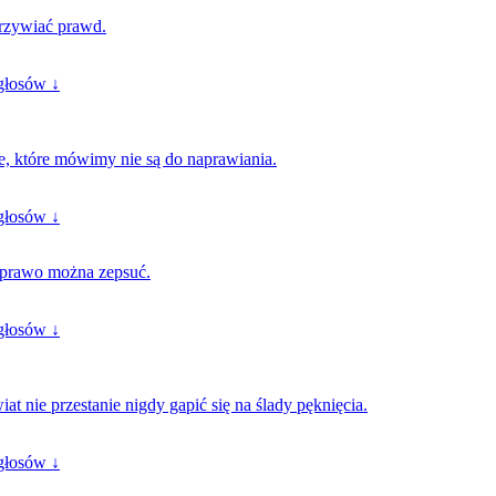
krzywiać prawd.
głosów ↓
e, które mówimy nie są do naprawiania.
głosów ↓
 prawo można zepsuć.
głosów ↓
at nie przestanie nigdy gapić się na ślady pęknięcia.
głosów ↓