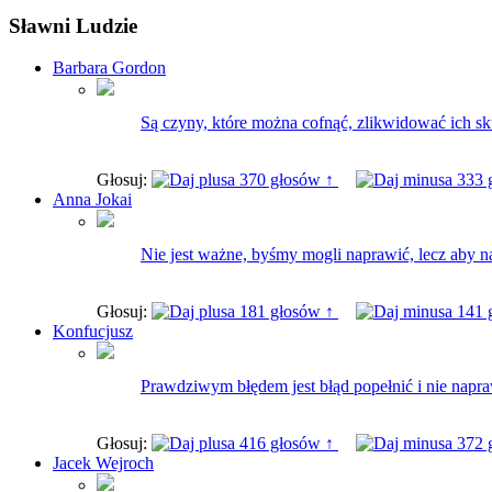
Sławni Ludzie
Barbara Gordon
Są czyny, które można cofnąć, zlikwidować ich sk
Głosuj:
370 głosów ↑
333 
Anna Jokai
Nie jest ważne, byśmy mogli naprawić, lecz aby n
Głosuj:
181 głosów ↑
141 
Konfucjusz
Prawdziwym błędem jest błąd popełnić i nie napra
Głosuj:
416 głosów ↑
372 
Jacek Wejroch