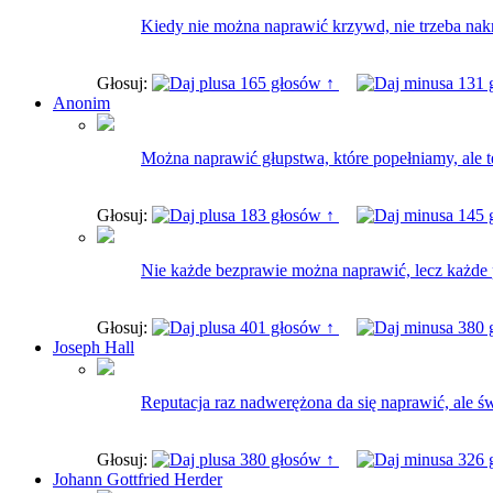
Kiedy nie można naprawić krzywd, nie trzeba na
Głosuj:
165 głosów ↑
131 
Anonim
Można naprawić głupstwa, które popełniamy, ale t
Głosuj:
183 głosów ↑
145 
Nie każde bezprawie można naprawić, lecz każde
Głosuj:
401 głosów ↑
380 
Joseph Hall
Reputacja raz nadwerężona da się naprawić, ale świ
Głosuj:
380 głosów ↑
326 
Johann Gottfried Herder