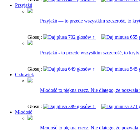
Przyjaźń
Przyjaźń — to przede wszystkim szczerość, to kry
Głosuj:
702 głosów ↑
655 
Przyjaźń - to przede wszystkim szczerość, to kry
Głosuj:
649 głosów ↑
545 
Człowiek
Młodość to piękna rzecz. Nie dlatego, że pozwala r
Głosuj:
389 głosów ↑
371 
Młodość
Młodość to piękna rzecz. Nie dlatego, że pozwala r