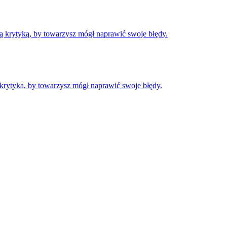
ą krytyką, by towarzysz mógł naprawić swoje błędy.
 krytyka, by towarzysz mógł naprawić swoje błędy.