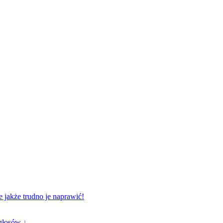
e jakże trudno je naprawić!
głosów ↓