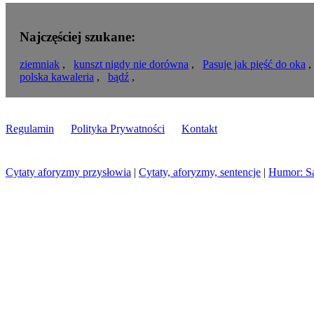
Najczęściej szukane:
ziemniak
,
kunszt nigdy nie dorówna
,
Pasuje jak pięść do oka
polska kawaleria
,
bądź
,
Regulamin
Polityka Prywatności
Kontakt
Cytaty aforyzmy przysłowia
|
Cytaty, aforyzmy, sentencje
|
Humor: S