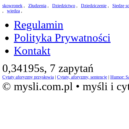
skowronek
,
Złudzenia
,
Dziedzictwo
,
Dziedziczenie
,
Siedzę s
,
wiedza
,
Regulamin
Polityka Prywatności
Kontakt
0,34195s,
7 zapytań
Cytaty aforyzmy przysłowia
|
Cytaty, aforyzmy, sentencje
|
Humor: S
© mysli.com.pl • myśli i cy