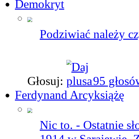
Demokryt
Podziwiać należy cz
Głosuj:
95 głosó
Ferdynand Arcyksiążę
Nic to. - Ostatnie s
1914 w Sarajewie. Z