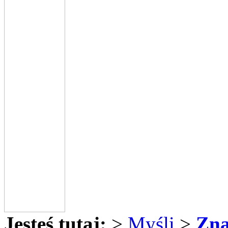
Jesteś tutaj:
>
Myśli
>
Zna