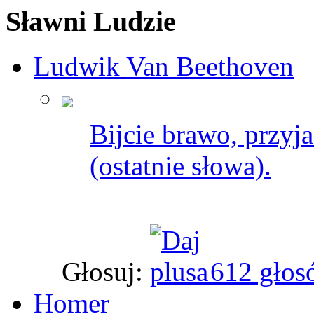
Sławni Ludzie
Ludwik Van Beethoven
Bijcie brawo, przyj
(ostatnie słowa).
Głosuj:
612 głos
Homer