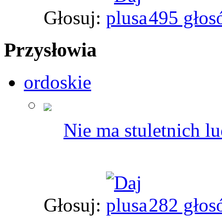
Głosuj:
495 głos
Przysłowia
ordoskie
Nie ma stuletnich lud
Głosuj:
282 głos