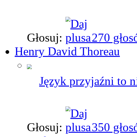
Głosuj:
270 głos
Henry David Thoreau
Język przyjaźni to ni
Głosuj:
350 głos