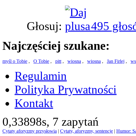
Głosuj:
495 głos
Najczęściej szukane:
myśl o Tobie
,
O Tobie
,
pitt
,
wiosna
,
wiosna
,
Jan Firlej
,
ws
Regulamin
Polityka Prywatności
Kontakt
0,33898s,
7 zapytań
Cytaty aforyzmy przysłowia
|
Cytaty, aforyzmy, sentencje
|
Humor: S