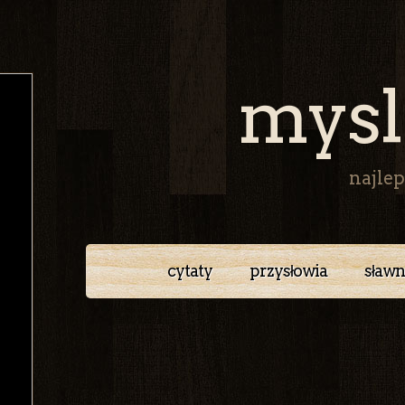
mysl
najlep
cytaty
przysłowia
sławn