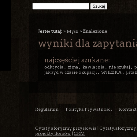
Jesteś tutaj:
>
Myśli
>
Znalezione
wyniki dla zapytani
najczęściej szukane:
odkrycia
,
zima
,
kawiarnia
,
nie szukaj
,
p
jak żyd w czasie okupacji
,
SNIEZKA
,
j.stal
Regulamin
Polityka Prywatności
Kontakt
Cytaty aforyzmy przysłowia
|
Cytaty, aforyzmy,
projekty domów
|
CRM