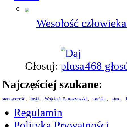
Wesołość człowieka
Głosuj:
468 głos
Najczęściej szukane:
stanowczość
,
łuski
,
Wojciech Bartoszewski
,
torebka
,
piwo
,
Regulamin
Polityka Prywatności