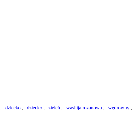
,
dziecko
,
dziecko
,
zieleń
,
wasilija rozanowa
,
wędrowny
,