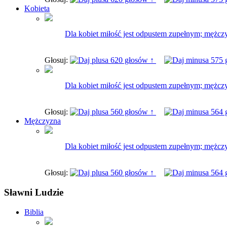
Kobieta
Dla kobiet miłość jest odpustem zupełnym; mężczy
Głosuj:
620 głosów ↑
575 
Dla kobiet miłość jest odpustem zupełnym; mężczy
Głosuj:
560 głosów ↑
564 
Mężczyzna
Dla kobiet miłość jest odpustem zupełnym; mężczy
Głosuj:
560 głosów ↑
564 
Sławni Ludzie
Biblia