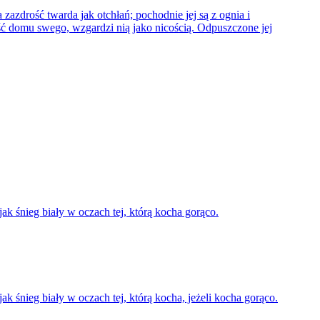
 zazdrość twarda jak otchłań; pochodnie jej są z ognia i
ość domu swego, wzgardzi nią jako nicością. Odpuszczone jej
k śnieg biały w oczach tej, którą kocha gorąco.
 śnieg biały w oczach tej, którą kocha, jeżeli kocha gorąco.