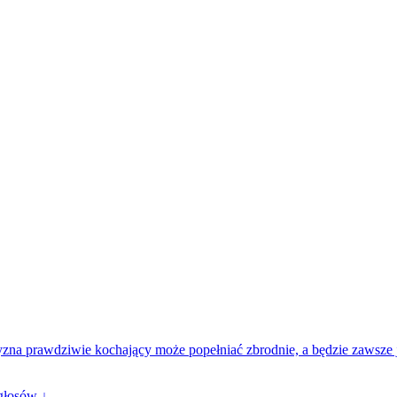
zna prawdziwie kochający może popełniać zbrodnie, a będzie zawsze ja
głosów ↓