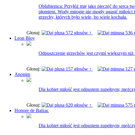
Oblubienica: Przyłóż mię jako pieczęć do serca twe
płomieni. Wody mnogie nie mogły ugasić miłości i 
grzechy, których było wiele, bo wiele kochała.
Głosuj:
572 głosów ↑
536 
Leon Bloy
Odpuszczenie grzechów jest czymś większym niż 
Głosuj:
157 głosów ↑
127 
Anonim
Dla kobiet miłość jest odpustem zupełnym; mężczy
Głosuj:
620 głosów ↑
575 
Honore de Balzac
Dla kobiet miłość jest odpustem zupełnym; mężczy