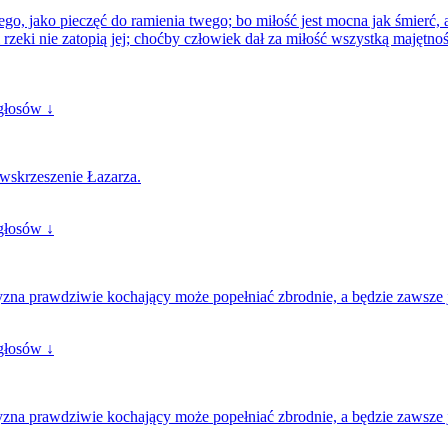
go, jako pieczęć do ramienia twego; bo miłość jest mocna jak śmierć, a
rzeki nie zatopią jej; choćby człowiek dał za miłość wszystką majętn
głosów ↓
wskrzeszenie Łazarza.
głosów ↓
zna prawdziwie kochający może popełniać zbrodnie, a będzie zawsze ja
głosów ↓
zna prawdziwie kochający może popełniać zbrodnie, a będzie zawsze jak