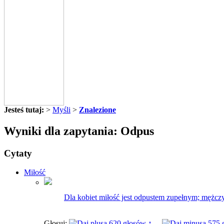
Jesteś tutaj:
>
Myśli
>
Znalezione
Wyniki dla zapytania: Odpus
Cytaty
Miłość
Dla kobiet miłość jest odpustem zupełnym; mężczy
Głosuj:
620 głosów ↑
575 